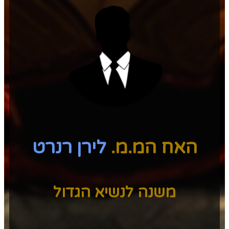
האח המ.מ.
לירן רנרט
משנה לנשיא הגדול