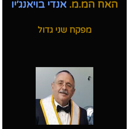
האח המ.מ.
אנדי בויאנג׳יו
מפקח שני גדול