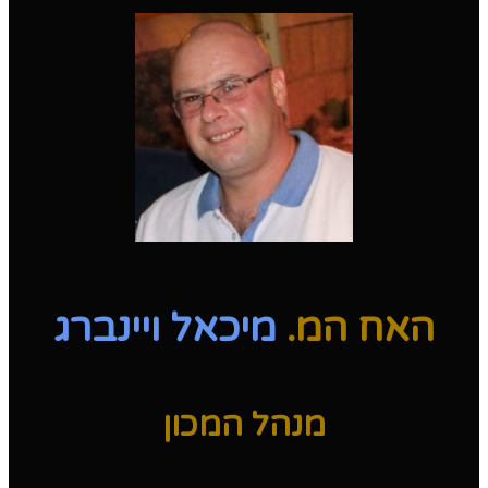
האח המ.
מיכאל ויינברג
מנהל המכון