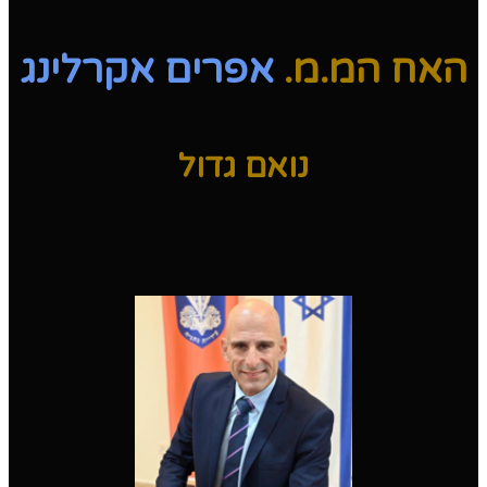
האח המ.מ.
אפרים אקרלינג
נואם גדול