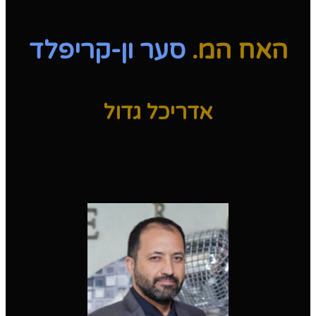
האח המ.
סער ון-קריפלד
אדריכל גדול