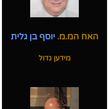
האח המ.מ.
יוסף בן גלית
מידען גדול