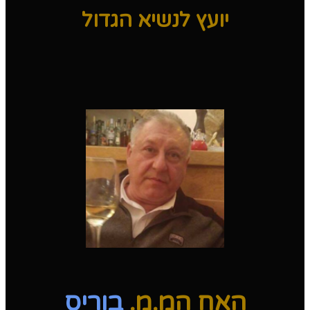
יועץ לנשיא הגדול
האח המ.מ.
בוריס